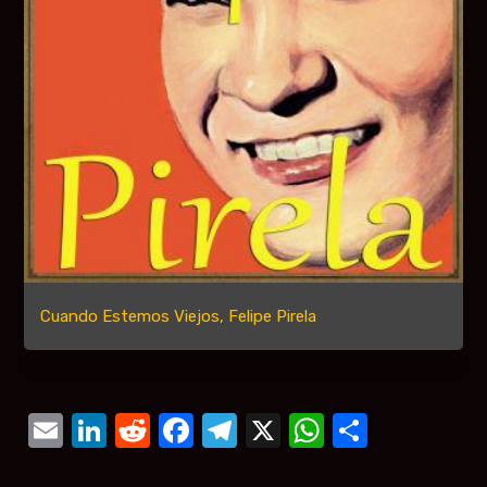
Cuando Estemos Viejos, Felipe Pirela
Email
LinkedIn
Reddit
Facebook
Telegram
X
WhatsAp
Compar