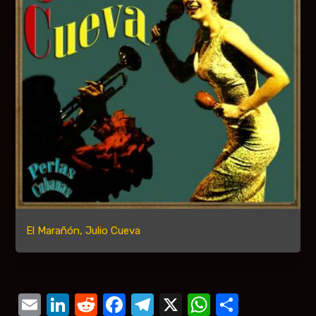
El Marañón, Julio Cueva
Email
LinkedIn
Reddit
Facebook
Telegram
X
WhatsAp
Compar