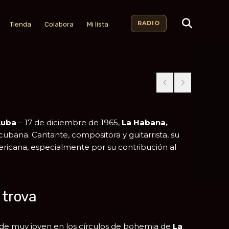
RADIO
Tienda
Colabora
Mi lista
Cuba
– 17 de diciembre de 1965,
La Habana,
 cubana. Cantante, compositora y guitarrista, su
mericana, especialmente por su contribución al
 trova
de muy joven en los círculos de bohemia de
La