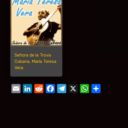
Señora de la Trova
Cubana, María Teresa
Vera
Email
LinkedIn
Reddit
Facebook
Telegram
X
WhatsA
Compa