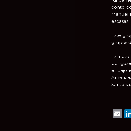
fundamen
contó c
Manuel R
escasas.
Este gru
grupos de
Es notor
bongosero
el bajo 
América.
Santería,
E