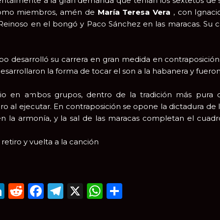
talmente a la gran demanda que tenían los sextetos de s
omo miembros, amén de
María Teresa Vera
, con Ignacio
einoso en el bongó y Paco Sánchez en las maracas. Su ca
po desarrolló su carrera en gran medida en contraposició
sarrollaron la forma de tocar el son a la habanera y fueron 
io en ambos grupos, dentro de la tradición más pura de 
 al ejecutar. En contraposición se opone la dictadura de la 
en la armonía, y la sal de las maracas completan el cuad
 retiro y vuelta a la canción
mail
LinkedIn
Reddit
Facebook
Telegram
X
WhatsApp
Compartir