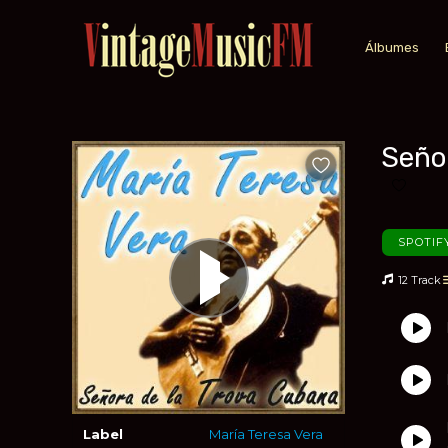
Álbumes
Señor
Añadir a favoritos
Añadir 
SPOTIF
12 Track
Label
María Teresa Vera