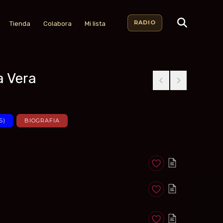
RADIO
Tienda
Colabora
Mi lista
a Vera
S)
BIOGRAFIA
Anadir a favoritos
Anadir a favoritos
Anadir a favoritos