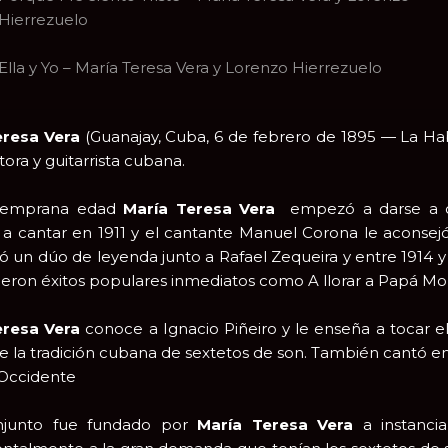
Hierrezuelo
Ella y Yo – María Teresa Vera y Lorenzo Hierrezuelo
eresa Vera
(Guanajay, Cuba, 6 de febrero de 1895 — La Hab
ora y guitarrista cubana.
temprana edad
María Teresa Vera
empezó a darse a co
 cantar en 1911 y el cantante Manuel Corona le aconsejó 
 un dúo de leyenda junto a Rafael Zequeira y entre 1914 y
ueron éxitos populares inmediatos como A llorar a Papá Mo
eresa Vera
conoce a Ignacio Piñeiro y le enseña a tocar e
e la tradición cubana de sextetos de son. También cantó en
 Occidente
njunto fue fundado por
María Teresa Vera
a instancia