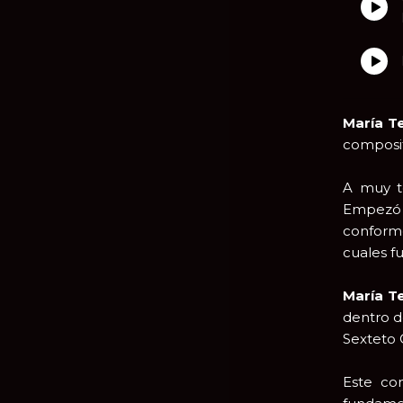
María T
composit
A muy 
Empezó a
conformó
cuales f
María T
dentro d
Sexteto
Este co