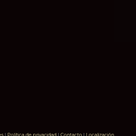
pp
rtir
es
|
Política de privacidad
|
Contacto
|
Localización