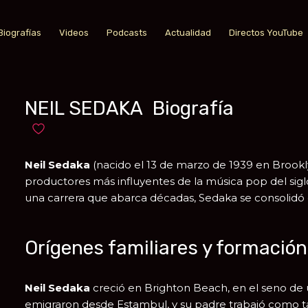
Biografías
Videos
Podcasts
Actualidad
Directos YouTube
NEIL SEDAKA Biografía
Añadir a favoritos
Neil Sedaka
(nacido el 13 de marzo de 1939 en
Brookl
productores más influyentes de la música pop del si
una carrera que abarca décadas, Sedaka se consolidó 
Orígenes familiares y formación
Neil Sedaka
creció en Brighton Beach, en el seno de u
emigraron desde
Estambul
, y su padre trabajó como ta