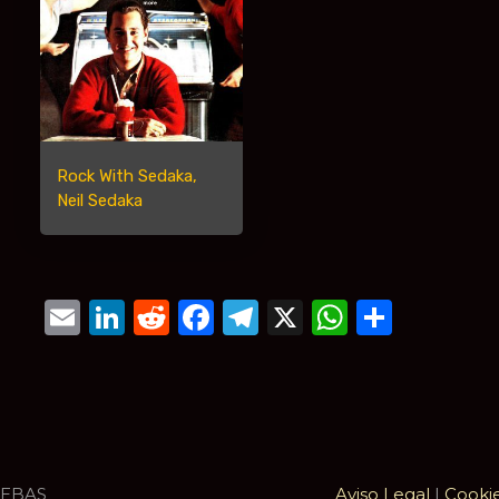
Rock With Sedaka,
Neil Sedaka
Email
LinkedIn
Reddit
Facebook
Telegram
X
WhatsA
Compa
UEBAS
Aviso Legal
|
Cooki