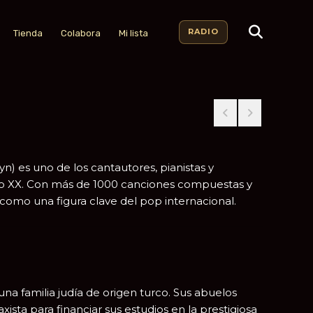
RADIO
Tienda
Colabora
Mi lista
yn
) es uno de los cantautores, pianistas y
glo XX. Con más de 1000 canciones compuestas y
como una figura clave del pop internacional.
na familia judía de origen turco. Sus abuelos
xista para financiar sus estudios en la prestigiosa