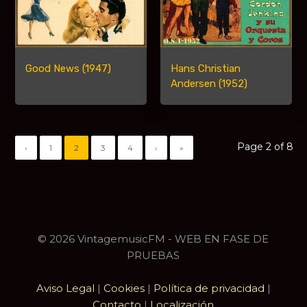
Good News (1947)
Hans Christian
Andersen (1952)
Page 2 of 8
‹
1
2
3
4
›
»
© 2026 VintagemusicFM - WEB EN FASE DE
PRUEBAS
Aviso Legal
|
Cookies
|
Política de privacidad
|
Contacto
|
Localización