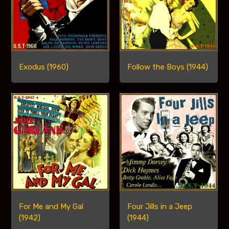
Exodus (1960)
Follow the Boys (1944)
For Me and My Gal
Four Jills in a Jeep
(1942)
(1944)