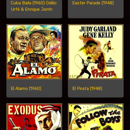
Cuba Baila (1960) Odilio
Easter Parade (1948)
Urfé & Enrique Jorrín
El Alamo (1960)
El Pirata (1948)