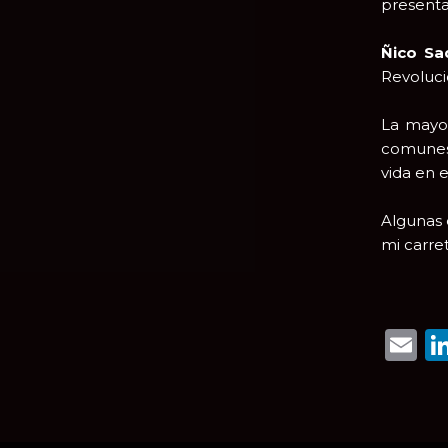
presenta
Ñico Sa
Revolució
La mayor
comunes.
vida en 
Algunas 
mi carre
E