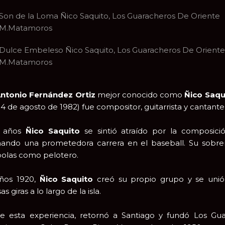
Son de la Loma Ñico Saquito, Los Guaracheros De Oriente
M.Matamoros
Dulce Embeleso Ñico Saquito, Los Guaracheros De Oriente
M.Matamoros
Antonio Fernández Ortiz
mejor conocido como
Ñico Saqu
4 de agosto de 1982) fue compositor, guitarrista y cantante
5 años
Ñico Saquito
se sintió atraído por la composici
ando una prometedora carrera en el baseball. Su sobren
bolas como pelotero.
años 1920,
Ñico Saquito
creó su propio grupo y se unió 
 giras a lo largo de la isla.
e esta experiencia, retornó a Santiago y fundó Los Gua