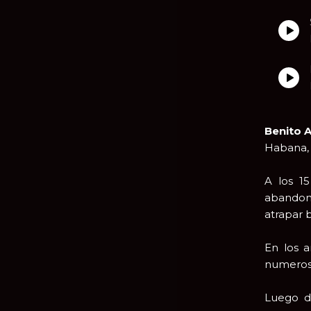
Benito 
Habana, 
A los 1
abandon
atrapar 
En los 
numerosas
Luego d