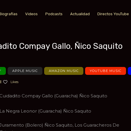
Biografías
Videos
Podcasts
Actualidad
Directos YouTube
adito Compay Gallo, Ñico Saquito
a favoritos
Y
APPLE MUSIC
AMAZON MUSIC
YOUTUBE MUSIC
Likes
Cuidadito Compay Gallo (Guaracha) Ñico Saquito
La Negra Leonor (Guaracha) Ñico Saquito
Juramento (Bolero) Ñico Saquito, Los Guaracheros De