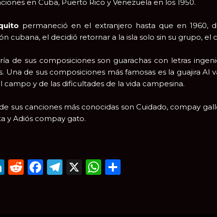
ciones en Cuba, Puerto Rico y Venezuela en los 1950.
quito
permaneció en el extranjero hasta que en 1960, deb
n cubana, el decidió retornar a la isla solo sin su grupo, el
ía de sus composiciones son guarachas con letras ingenio
 Una de sus composiciones más famosas es la guajira Al va
el campo y de las dificultades de la vida campesina.
de sus canciones más conocidas son Cuidado, compay gallo,
ta y Adiós compay gato.
mail
LinkedIn
Reddit
Facebook
Telegram
X
WhatsApp
Compartir