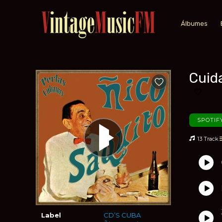
Álbumes
Cuid
Añadir a favoritos
Añadir 
SPOTIF
13 Track
Label
CD’S CUBA