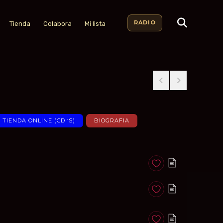
RADIO
Tienda
Colabora
Mi lista
TIENDA ONLINE (CD ‘S)
BIOGRAFIA
Anadir a favoritos
Anadir a favoritos
Anadir a favoritos