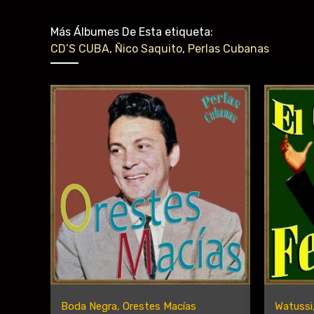
Más Álbumes De Esta etiqueta:
CD’S CUBA
,
Ñico Saquito
,
Perlas Cubanas
Boda Negra, Orestes Macías
Watussi,