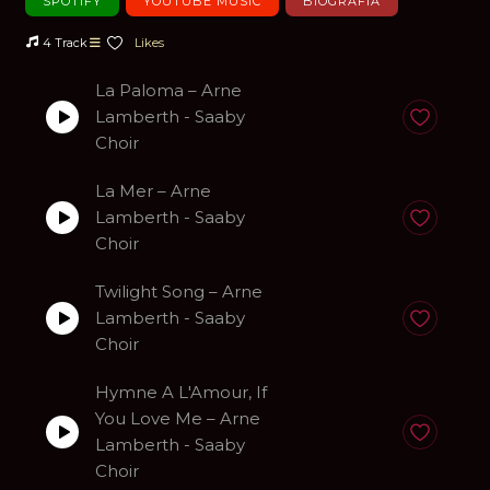
SPOTIFY
YOUTUBE MUSIC
BIOGRAFIA
4 Track
Likes
La Paloma – Arne
Lamberth - Saaby
Anadir a fa
Choir
La Mer – Arne
Lamberth - Saaby
Anadir a fa
Choir
Twilight Song – Arne
Lamberth - Saaby
Anadir a fa
Choir
Hymne A L'Amour, If
You Love Me – Arne
Anadir a fa
Lamberth - Saaby
Choir