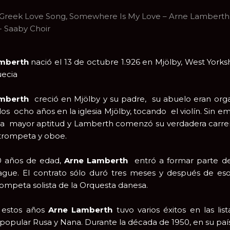
Greek Love Song, Somewhere Is My Love – Arne Lamberth
- Saaby Choir
amberth
nació el 13 de octubre 1.926 en Mjölby, West Yorks
uecia
amberth
creció en Mjölby y su padre, su abuelo eran organ
los ocho años en la iglesia Mjölby, tocando el violín. Sin 
a mayor aptitud y Lamberth comenzó su verdadera carrera
a trompeta y oboe.
0 años de edad,
Arne Lamberth
entró a formar parte de
ue. El contrato sólo duró tres meses y después de eso,
mpeta solista de la Orquesta danesa.
 estos años
Arne Lamberth
tuvo varios éxitos en las 
popular Rusa y Nana. Durante la década de 1950, en su país