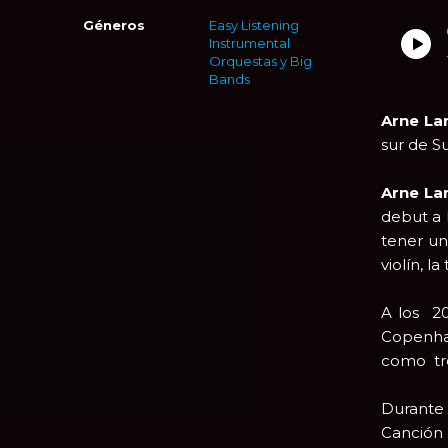
Géneros
Easy Listening
Instrumental
Orquestas y Big
Bands
Arne L
sur de S
Arne L
debut a 
tener un
violín, l
A los 2
Copenhag
como tro
Durante
Canción 