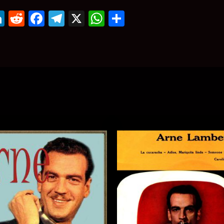
mail
LinkedIn
Reddit
Facebook
Telegram
X
WhatsApp
Compartir