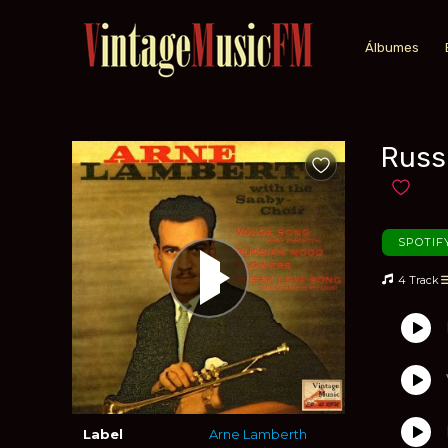
Álbumes
Russ
Añadir a favoritos
Añadir 
SPOTIF
4 Track
Label
Arne Lamberth