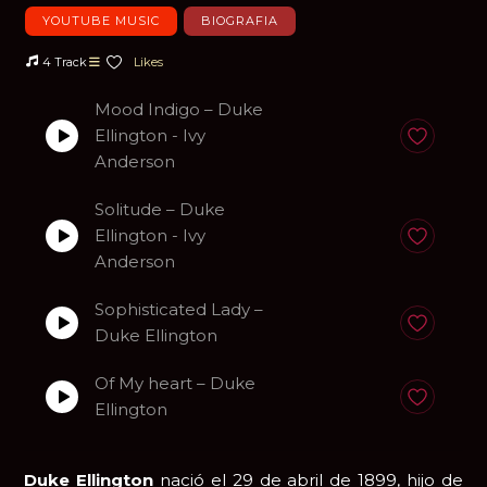
YOUTUBE MUSIC
BIOGRAFIA
4 Track
Likes
Mood Indigo – Duke
Ellington - Ivy
Anadir a fa
Anderson
Solitude – Duke
Ellington - Ivy
Anadir a fa
Anderson
Sophisticated Lady –
Anadir a fa
Duke Ellington
Of My heart – Duke
Anadir a fa
Ellington
Duke Ellington
nació el 29 de abril de 1899, hijo de