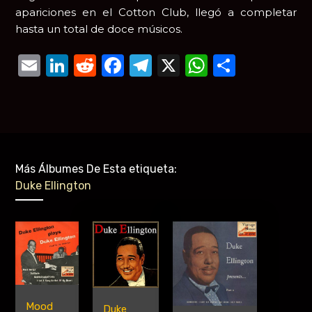
apariciones en el Cotton Club, llegó a completar
hasta un total de doce músicos.
Email
LinkedIn
Reddit
Facebook
Telegram
X
WhatsAp
Compar
Más Álbumes De Esta etiqueta:
Duke Ellington
Mood
Duke