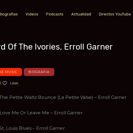
Biografías
Videos
Podcasts
Actualidad
Directos YouTube
d Of The Ivories, Erroll Garner
a favoritos
E MUSIC
BIOGRAFIA
Likes
The Petite Waltz Bounce (La Petite Valse) – Erroll Garner
Love Me Or Leave Me – Erroll Garner
St. Louis Blues – Erroll Garner