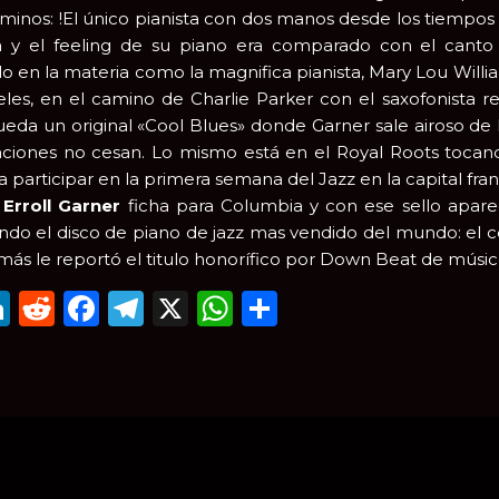
rminos: !El único pianista con dos manos desde los tiempos 
ra y el feeling de su piano era comparado con el canto 
o en la materia como la magnifica pianista, Mary Lou Willi
les, en el camino de Charlie Parker con el saxofonista re
ueda un original «Cool Blues» donde Garner sale airoso de 
aciones no cesan. Lo mismo está en el Royal Roots tocand
a participar en la primera semana del Jazz en la capital fra
,
Erroll Garner
ficha para Columbia y con ese sello apare
endo el disco de piano de jazz mas vendido del mundo: el 
ás le reportó el titulo honorífico por Down Beat de músic
mail
LinkedIn
Reddit
Facebook
Telegram
X
WhatsApp
Compartir