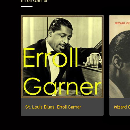
Erroll Garner
St. Louis Blues, Erroll Garner
Wizard O