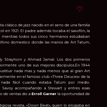
Anadir a favoritos
sta clásico de jazz nacido en el seno de una familia
ió en 1921. El padre además tocaba el saxofón, la
o mientras todos sus cinco hermanos estudiaban
amófono domestico donde las manos de Art Tatum,
ly Strayhorn y Ahmad Jamal. Los dos primeros
eriormente uno de sus mejores discípulos.En 1944
ustituir nada mas y nada menos que al gran Art
gularmente en el famoso club «Three Deuces» de la
a nada fácil cuando estaba Tatum por medio.
ra Savoy acompañando a Stewart y entres esas
do de ventas dio a
Erroll Garner
la oportunidad de
igiosa revista, «Down Beat», quien lo elogiaba en