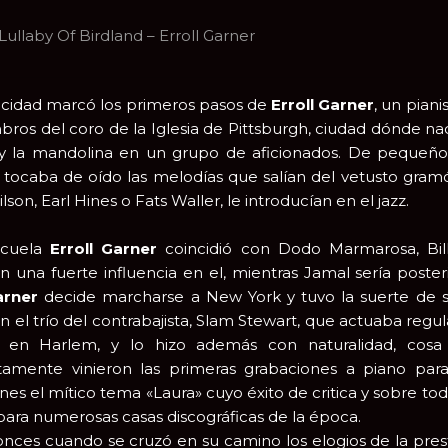
Lullaby Of Birdland – Erroll Garner
cidad marcó los primeros pasos de
Erroll Garner
, un piani
ros del coro de la Iglesia de Pittsburgh, ciudad dónde nac
 y la mandolina en un grupo de aficionados. De pequeñ
l tocaba de oído las melodías que salían del vetusto gr
son, Earl Hines o Fats Waller, le introducían en el jazz.
scuela
Erroll Garner
coincidió con Dodo Marmarosa, Bil
on una fuerte influencia en el, mientras Jamal sería post
Garner
decide marcharse a New York y tuvo la suerte de s
n el trío del contrabajista, Slam Stewart, que actuaba re
2 en Harlem, y lo hizo además con naturalidad, cos
tamente vinieron las primeras grabaciones a piano pa
nes el mítico tema «Laura» cuyo éxito de critica y sobre to
 para numerosas casas discográficas de la época.
nces cuando se cruzó en su camino los elogios de la prest