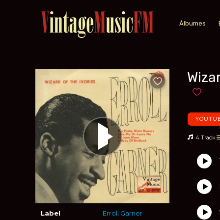
Álbumes
Wizar
Añadir a favoritos
Añadir 
YOUTUB
4 Track
Label
Erroll Garner