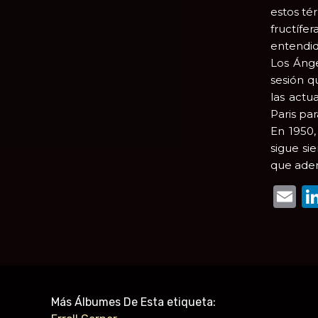
estos té
fructífe
entendid
Los Ánge
sesión q
las actu
Paris par
En 1950
sigue si
que adem
E
Más Álbumes De Esta etiqueta: