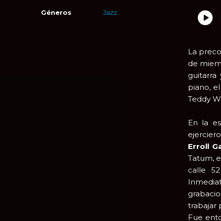
Géneros
Jazz
La preco
de miemb
guitarra
piano, e
Teddy Wil
En la e
ejercier
Erroll 
Tatum, e
calle 5
Inmedia
grabacio
trabajar
Fue ento