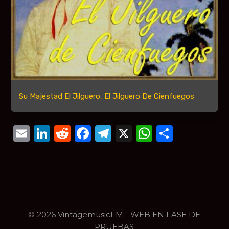
Su Majestad El Jilguero, El Jilguero De Cienfuegos
Email
LinkedIn
Reddit
Facebook
Telegram
X
WhatsAp
Compar
© 2026 VintagemusicFM - WEB EN FASE DE
PRUEBAS