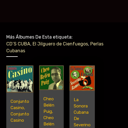
Más Álbumes De Esta etiqueta:
CD’S CUBA
,
El Jilguero de Cienfuegos
,
Perlas
Cubanas
Cheo
La
Conjunto
Belén
Sonora
Casino,
Puig,
Cubana
Conjunto
Cheo
De
Casino
Belén
Severino