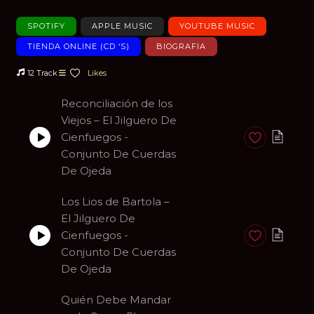
SPOTIFY
APPLE MUSIC
YOUTUBE MUSIC
TIENDA ONLINE (CD ‘S)
BIOGRAFIA
12 Track
Likes
Reconciliación de los
Viejos – El Jilguero De
Cienfuegos -
Anadir a favori
Conjunto De Cuerdas
De Ojeda
Los Lios de Bartola –
El Jilguero De
Cienfuegos -
Anadir a favori
Conjunto De Cuerdas
De Ojeda
Quién Debe Mandar