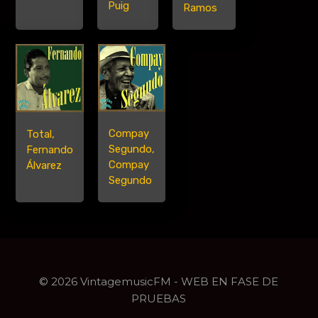
Puig
Ramos
Compay
Total,
Segundo,
Fernando
Compay
Álvarez
Segundo
© 2026 VintagemusicFM - WEB EN FASE DE
PRUEBAS