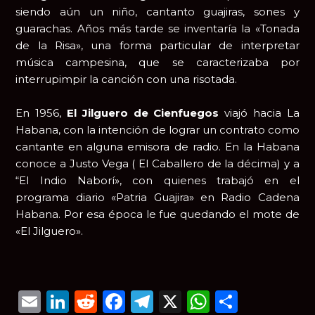
siendo aún un niño, cantanto guajiras, sones y
guarachas. Años más tarde se inventaría la «Tonada
de la Risa», una forma particular de interpretar
música campesina, que se caracterizaba por
interrupimpir la canción con una risotada.
En 1956,
El Jilguero de Cienfuegos
viajó hacia La
Habana, con la intención de lograr un contrato como
cantante en alguna emisora de radio. En la Habana
conoce a Justo Vega ( El Caballero de la décima) y a
“El Indio Naborí», con quienes trabajó en el
programa diario «Patria Guajira» en Radio Cadena
Habana. Por esa época le fue quedando el mote de
«El Jilguero».
Email
LinkedIn
Reddit
Facebook
Telegram
X
WhatsAp
Compar